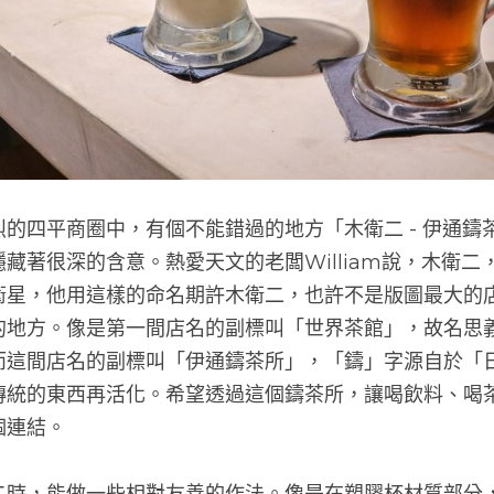
的四平商圈中，有個不能錯過的地方「木衛二 - 伊通鑄
藏著很深的含意。熱愛天文的老闆William說，木衛二
衛星，他用這樣的命名期許木衛二，也許不是版圖最大的
的地方。像是第一間店名的副標叫「世界茶館」，故名思
而這間店名的副標叫「伊通鑄茶所」，「鑄」字源自於「
傳統的東西再活化。希望透過這個鑄茶所，讓喝飲料、喝
個連結。